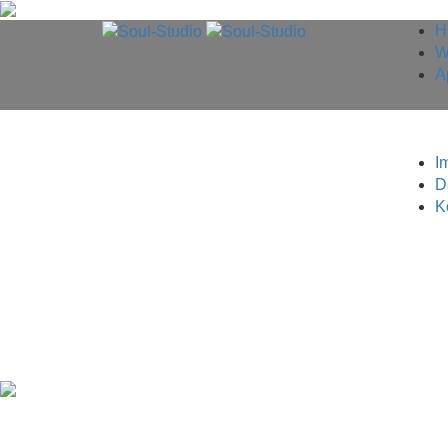
H
W
A
MULTIMEDIA AUS
I
BERLIN
D
K