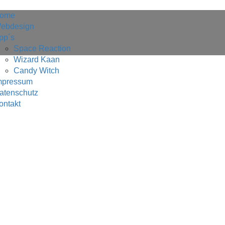
ome
ebdesign
pp´s
Space Reaction
Wizard Kaan
Candy Witch
mpressum
atenschutz
ontakt